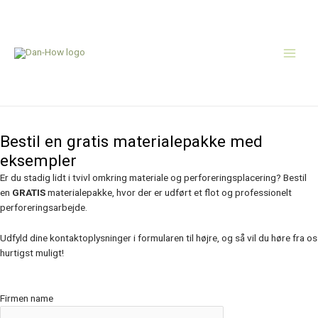
Zum
Main
Inhalt
springen
Men
Gratis materialepakke
Bestil en gratis materialepakke med
eksempler
Er du stadig lidt i tvivl omkring materiale og perforeringsplacering? Bestil
en
GRATIS
materialepakke, hvor der er udført et flot og professionelt
perforeringsarbejde.
Udfyld dine kontaktoplysninger i formularen til højre, og så vil du høre fra os
hurtigst muligt!
Firmen name