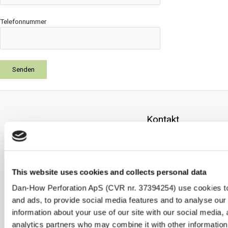
Telefonnummer
Kontakt
Dan-How Perforation ApS
Cikorievej 6
This website uses cookies and collects personal data
5220 Odense SØ
Danmark
Dan-How Perforation ApS (CVR nr. 37394254) use cookies to
and ads, to provide social media features and to analyse our 
Tel.: +45
66 12 32 71
information about your use of our site with our social media, 
E-mail:
dan-how@dan-how.com
analytics partners who may combine it with other information