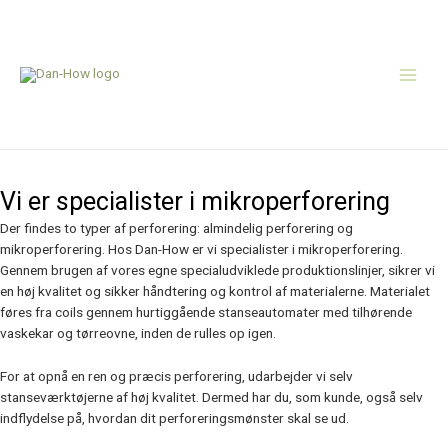
Gå
Main
til
indholdet
Men
Om perforering
Vi er specialister i mikroperforering
Der findes to typer af perforering: almindelig perforering og
mikroperforering. Hos Dan-How er vi specialister i mikroperforering.
Gennem brugen af vores egne specialudviklede produktionslinjer, sikrer vi
en høj kvalitet og sikker håndtering og kontrol af materialerne. Materialet
føres fra coils gennem hurtiggående stanseautomater med tilhørende
vaskekar og tørreovne, inden de rulles op igen.
For at opnå en ren og præcis perforering, udarbejder vi selv
stanseværktøjerne af høj kvalitet. Dermed har du, som kunde, også selv
indflydelse på, hvordan dit perforeringsmønster skal se ud.