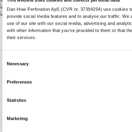
Dan-How Perforation ApS (CVR nr. 37394254) use cookies to
provide social media features and to analyse our traffic. We 
use of our site with our social media, advertising and analy
with other information that you’ve provided to them or that th
Kontakt
their services.
Dan-How Perforation ApS
Consent
Cikorievej 6
Necessary
Selection
5220 Odense SØ
Danmark
Preferences
Tlf.: +45
66 12 32 71
E-mail:
dan-how@dan-how.com
Statistics
Åbningstider
Marketing
Mandag - fredag: 8:00 - 16:00