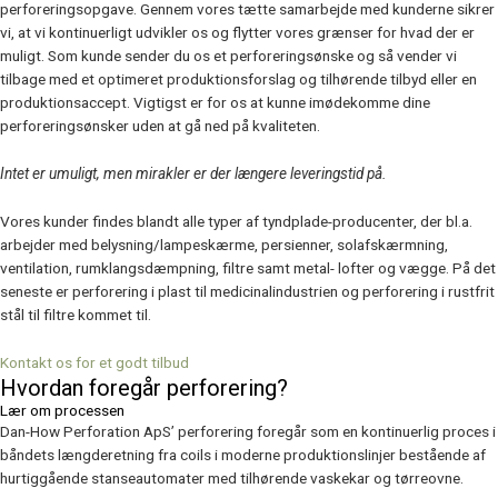
perforeringsopgave.
Gennem vores tætte samarbejde med kunderne sikrer
vi, at vi kontinuerligt udvikler os og flytter vores grænser for hvad der er
muligt.
Som kunde sender du os et perforeringsønske og så vender vi
tilbage med et optimeret produktionsforslag og tilhørende tilbyd eller en
produktionsaccept. Vigtigst er for os at kunne imødekomme dine
perforeringsønsker uden at gå ned på kvaliteten.
Intet er umuligt, men mirakler er der længere leveringstid på.
Vores kunder findes blandt alle typer af tyndplade-producenter, der bl.a.
arbejder med belysning/lampeskærme, persienner, solafskærmning,
ventilation, rumklangsdæmpning, filtre samt metal- lofter og vægge. På det
seneste er perforering i plast til medicinalindustrien og perforering i rustfrit
stål til filtre kommet til.
Kontakt os for et godt tilbud
Hvordan foregår perforering?
Lær om processen
Dan-How Perforation ApS’ perforering foregår som en kontinuerlig proces i
båndets længderetning fra coils i moderne produktionslinjer bestående af
hurtiggående stanseautomater med tilhørende vaskekar og tørreovne.