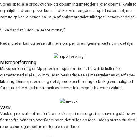
Vores specielle produktions- og opsamlingsmetoder sikrer optimal kvalitet
og miljøhåndtering. Ikke kun mindsker vi mængden af spildmaterialet, men
samtidigt kan vi sende ca. 99% af spildmaterialet tilbage til genanvendelse!
Vi kalder det ”High value for money”.
Nedenunder kan du læse lidt mere om perforeringens enkelte trin i detaljer.
Mikroperforering
Mirkoperforering er Mµ-præcisionsperforation af gratfrie huller i en
diameter ned til Ø 0,55 mm. uden beskadigelse af materialernes overflade-
lakering. Denne præcise og detaljerede perforeringsteknik giver mulighed
for at udarbejde arkitektonisk avancerede designs i højeste kvalitet.
Vask
Vask og rens af coil-materialerne sikrer, at micro-grater, snavs og stål-støv
fjernes fra båndets overflade inden det rulles op igen. Sådan sikres du altid
rene, pæne og ridsefrie materiale-overflader.