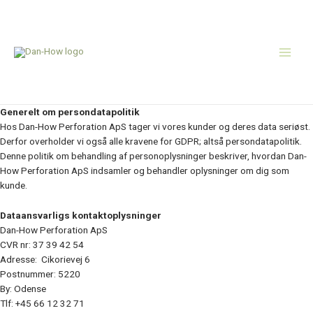
Gå
Main
til
indholdet
Men
Generelt om persondatapolitik
Hos Dan-How Perforation ApS tager vi vores kunder og deres data seriøst.
Derfor overholder vi også alle kravene for GDPR; altså persondatapolitik.
Denne politik om behandling af personoplysninger beskriver, hvordan Dan-
How Perforation ApS indsamler og behandler oplysninger om dig som
kunde.
Dataansvarligs kontaktoplysninger
Dan-How Perforation ApS
CVR nr: 37 39 42 54
Adresse: Cikorievej 6
Postnummer: 5220
By: Odense
Tlf: +45 66 12 32 71