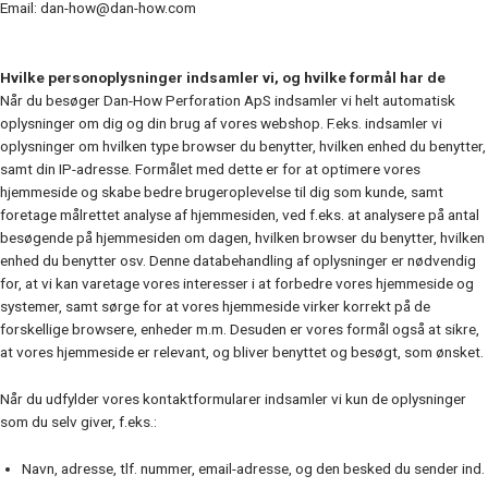
Email: dan-how@dan-how.com
Hvilke personoplysninger indsamler vi, og hvilke formål har de
Når du besøger Dan-How Perforation ApS indsamler vi helt automatisk
oplysninger om dig og din brug af vores webshop. F.eks. indsamler vi
oplysninger om hvilken type browser du benytter, hvilken enhed du benytter,
samt din IP-adresse. Formålet med dette er for at optimere vores
hjemmeside og skabe bedre brugeroplevelse til dig som kunde, samt
foretage målrettet analyse af hjemmesiden, ved f.eks. at analysere på antal
besøgende på hjemmesiden om dagen, hvilken browser du benytter, hvilken
enhed du benytter osv. Denne databehandling af oplysninger er nødvendig
for, at vi kan varetage vores interesser i at forbedre vores hjemmeside og
systemer, samt sørge for at vores hjemmeside virker korrekt på de
forskellige browsere, enheder m.m. Desuden er vores formål også at sikre,
at vores hjemmeside er relevant, og bliver benyttet og besøgt, som ønsket.
Når du udfylder vores kontaktformularer indsamler vi kun de oplysninger
som du selv giver, f.eks.:
Navn, adresse, tlf. nummer, email-adresse, og den besked du sender ind.