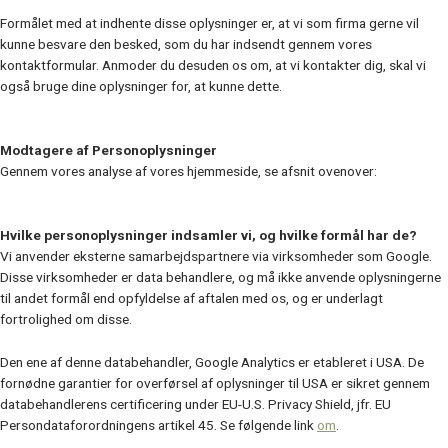
Formålet med at indhente disse oplysninger er, at vi som firma gerne vil
kunne besvare den besked, som du har indsendt gennem vores
kontaktformular. Anmoder du desuden os om, at vi kontakter dig, skal vi
også bruge dine oplysninger for, at kunne dette.
Modtagere af Personoplysninger
Gennem vores analyse af vores hjemmeside, se afsnit ovenover:
Hvilke personoplysninger indsamler vi, og hvilke formål har de?
Vi anvender eksterne
samarbejdspartnere via virksomheder som Google.
Disse virksomheder er
data behandlere, og må ikke anvende oplysningerne
til andet formål end opfyldelse af
aftalen med os, og er underlagt
fortrolighed om disse.
Den ene af denne databehandler, Google Analytics er etableret i USA. De
fornødne garantier for overførsel af oplysninger til USA er sikret gennem
databehandlerens certificering under EU-U.S. Privacy Shield, jfr. EU
Persondataforordningens artikel 45. Se følgende link
om
.