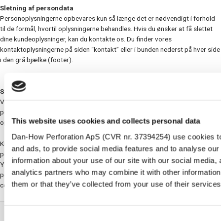
Sletning af persondata
Personoplysningerne opbevares kun så længe det er nødvendigt i forhold
til de formål, hvortil oplysningerne behandles. Hvis du ønsker at få slettet
dine kundeoplysninger, kan du kontakte os. Du finder vores
kontaktoplysningerne på siden “kontakt” eller i bunden nederst på hver side
i den grå bjælke (footer).
Sikkerhedsforanstaltninger
Vi har taget brug af flere sikkerhedsforanstaltninger for at sikre dine
persondataoplysninger. Disse sikkerhedsforanstaltninger skal sikre at dine
This website uses cookies and collects personal data
oplysninger ikke kommer til uvedkommendes kendskab eller misbruges.
Dan-How Perforation ApS (CVR nr. 37394254) use cookies to
Kun medarbejdere der har et oprigtigt behov for, at få adgang til dine
and ads, to provide social media features and to analyse our 
persondataoplysninger, for at udføre deres arbejde, har adgang til disse.
information about your use of our site with our social media, 
Ydermere er der foretaget flere tekniske tiltag for at sikre dine
analytics partners who may combine it with other information
personoplysninger. Vores hjemmeside er HTTPS, og dermed SSL
them or that they’ve collected from your use of their services
certificeret.
Consent